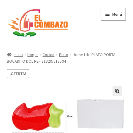
Menú
Instrumentos Musicales
Inicio
Hogar
Cocina
Plato
Home Life PLATO PORTA
BOCADITO DOL REF:31320/513504
DJ, Audio e Iluminación PRO
¡OFERTA!
Grabación de Audio & Video
Tecnología
Hogar
Marcas