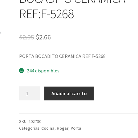
REF:F-5268
$
2.95
$
2.66
PORTA BOCADITO CERAMICA REF:F-5268
244 disponibles
Añadir al carrito
SKU:
202730
Categorías:
Cocina
,
Hogar
,
Porta