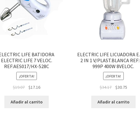
ELECTRIC LIFE BATIDORA
ELECTRIC LIFE LICUADORA E.
ELECTRIC LIFE 7 VELOC.
2 IN 1 V/PLAST.BLANCA REF:
REF:AES017/HX-528C
999P 400W 8VELOC.
¡OFERTA!
¡OFERTA!
$
19.07
$
17.16
$
34.17
$
30.75
Añadir al carrito
Añadir al carrito