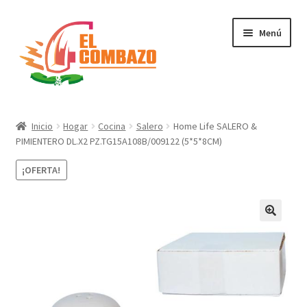
Menú
Instrumentos Musicales
Inicio
Hogar
Cocina
Salero
Home Life SALERO &
PIMIENTERO DL.X2 PZ.TG15A108B/009122 (5*5*8CM)
DJ, Audio e Iluminación PRO
¡OFERTA!
Grabación de Audio & Video
Tecnología
Hogar
Marcas