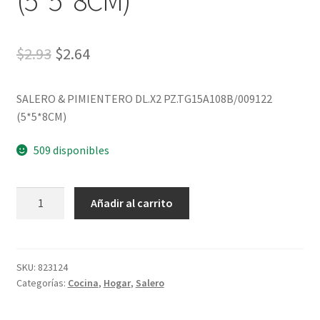
(5*5*8CM)
$
2.93
$
2.64
SALERO & PIMIENTERO DL.X2 PZ.TG15A108B/009122
(5*5*8CM)
509 disponibles
Añadir al carrito
SKU:
823124
Categorías:
Cocina
,
Hogar
,
Salero