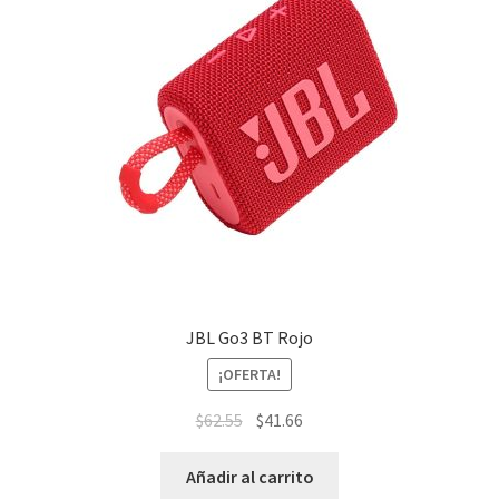
JBL Go3 BT Rojo
¡OFERTA!
$
62.55
$
41.66
Añadir al carrito