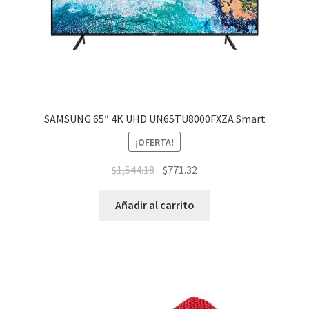
SAMSUNG 65″ 4K UHD UN65TU8000FXZA Smart
¡OFERTA!
$
1,544.18
$
771.32
Añadir al carrito