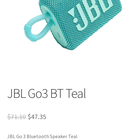
JBL Go3 BT Teal
$
71.10
$
47.35
JBL Go 3 Bluetooth Speaker Teal