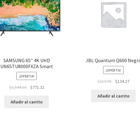
SAMSUNG 65″ 4K UHD
JBL Quantum Q600 Negr
UN65TU8000FXZA Smart
¡OFERTA!
¡OFERTA!
$
219.93
$
134.27
$
1,544.18
$
771.32
Añadir al carrito
Añadir al carrito