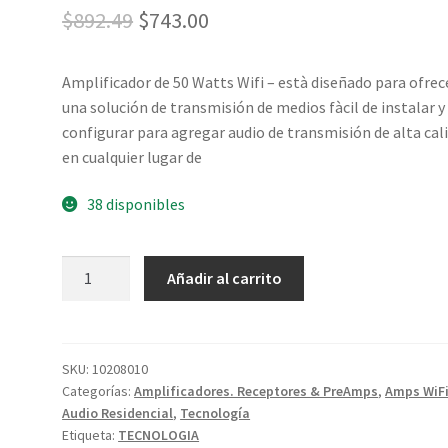
$
892.49
$
743.00
Amplificador de 50 Watts Wifi – està diseñado para ofrec
una solución de transmisión de medios fàcil de instalar y
configurar para agregar audio de transmisión de alta cal
en cualquier lugar de
38 disponibles
Añadir al carrito
SKU:
10208010
Categorías:
Amplificadores. Receptores & PreAmps
,
Amps WiF
Audio Residencial
,
Tecnología
Etiqueta:
TECNOLOGIA