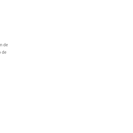
n de
o de