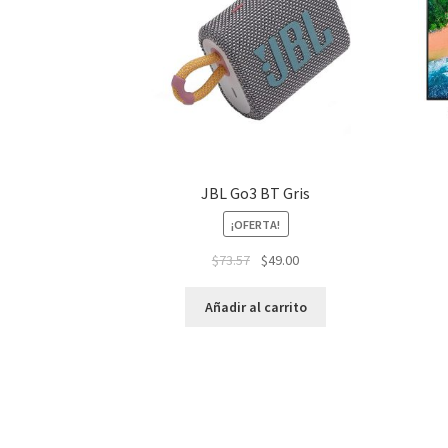
JBL Go3 BT Gris
¡OFERTA!
$
73.57
$
49.00
Añadir al carrito