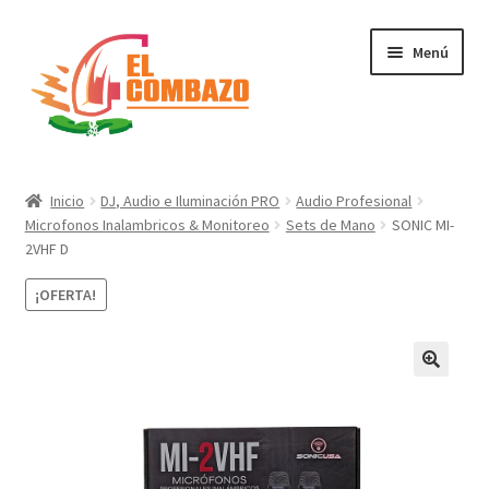
Menú
Instrumentos Musicales
Inicio
DJ, Audio e Iluminación PRO
Audio Profesional
Microfonos Inalambricos & Monitoreo
Sets de Mano
SONIC MI-
DJ, Audio e Iluminación PRO
2VHF D
Grabación de Audio & Video
¡OFERTA!
Tecnología
Hogar
Marcas