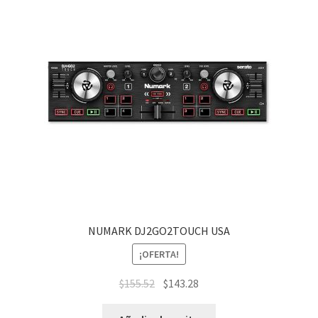
NUMARK DJ2GO2TOUCH USA
¡OFERTA!
$
155.52
$
143.28