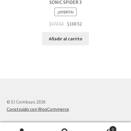
SONIC SPIDER 3
¡OFERTA!
$
172.52
$
168.52
Añadir al carrito
© El Combazo 2026
Construido con WooCommerce
.
0