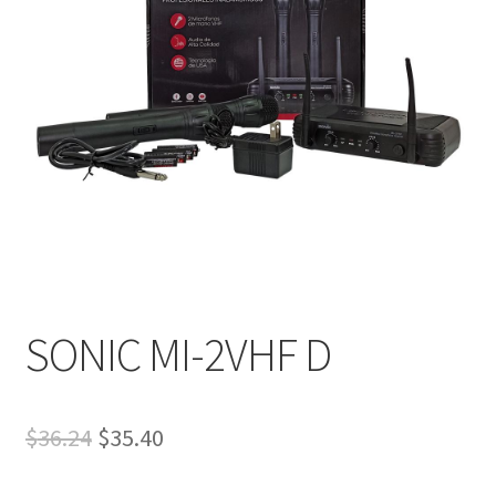
SONIC MI-2VHF D
$
36.24
$
35.40