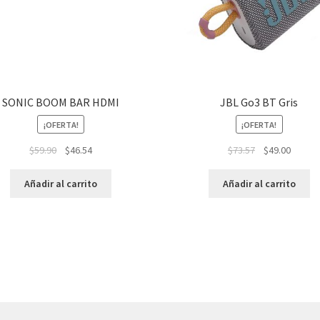
SONIC BOOM BAR HDMI
JBL Go3 BT Gris
¡OFERTA!
¡OFERTA!
$
59.90
$
46.54
$
73.57
$
49.00
Añadir al carrito
Añadir al carrito