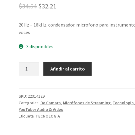
$
34.54
$
32.21
20Hz – 16kHz. condensador. microfono para instrumento
voces
3 disponibles
Añadir al carrito
SKU:
22314129
Categorías:
De Camara
,
Micrófonos de Streaming
,
Tecnología
YouTuber Audio & Video
Etiqueta:
TECNOLOGIA