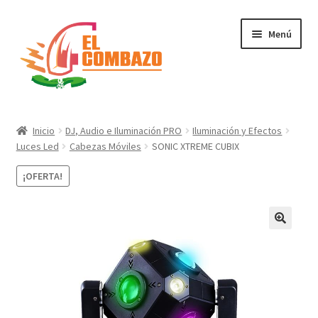
Menú
Instrumentos Musicales
Inicio
DJ, Audio e Iluminación PRO
Iluminación y Efectos
Luces Led
Cabezas Móviles
SONIC XTREME CUBIX
DJ, Audio e Iluminación PRO
¡OFERTA!
Grabación de Audio & Video
Tecnología
Hogar
Marcas