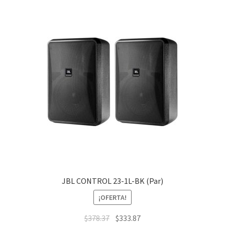
JBL CONTROL 23-1L-BK (Par)
¡OFERTA!
$
378.37
$
333.87