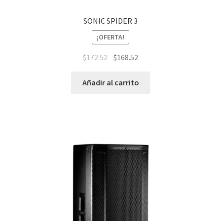
SONIC SPIDER 3
¡OFERTA!
$
172.52
$
168.52
Añadir al carrito