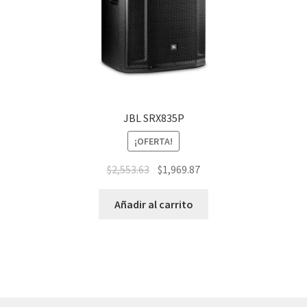
JBL SRX835P
¡OFERTA!
$
2,553.63
$
1,969.87
Añadir al carrito