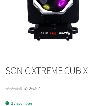
SONIC XTREME CUBIX
$
226.80
$
226.57
2 disponibles