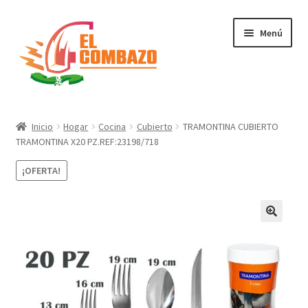
Menú
Instrumentos Musicales
Inicio
Hogar
Cocina
Cubierto
TRAMONTINA CUBIERTO
TRAMONTINA X20 PZ.REF:23198/718
DJ, Audio e Iluminación PRO
¡OFERTA!
Grabación de Audio & Video
Tecnología
Hogar
Marcas