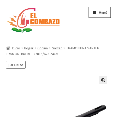
Menú
Instrumentos Musicales
Inicio
Hogar
Cocina
Sarten
TRAMONTINA SARTEN
TRAMONTINA REF:27815/625 24CM
DJ, Audio e Iluminación PRO
¡OFERTA!
Grabación de Audio & Video
Tecnología
Hogar
Marcas