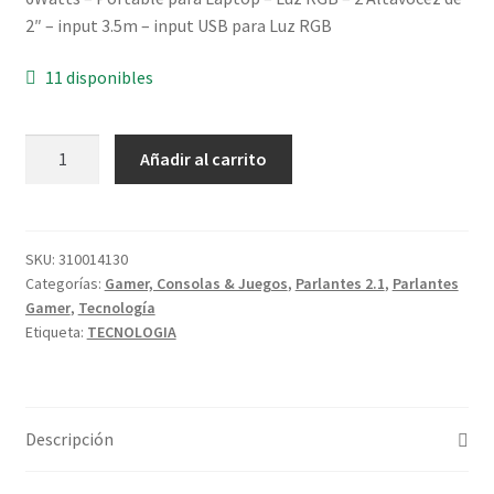
2″ – input 3.5m – input USB para Luz RGB
11 disponibles
Añadir al carrito
SKU:
310014130
Categorías:
Gamer, Consolas & Juegos
,
Parlantes 2.1
,
Parlantes
Gamer
,
Tecnología
Etiqueta:
TECNOLOGIA
Descripción