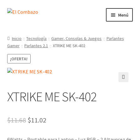
Menú
Instrumentos Musicales
Inicio
Tecnología
Gamer, Consolas & Juegos
Parlantes
Gamer
Parlantes 2.1
XTRIKE ME SK-402
DJ, Audio e Iluminación PRO
¡OFERTA!
Grabación de Audio & Video
Tecnología
🔍
XTRIKE ME SK-402
Hogar
Marcas
$
11.68
$
11.02
6Watts – Portable para Laptop – Luz RGB – 2 Altavocez de