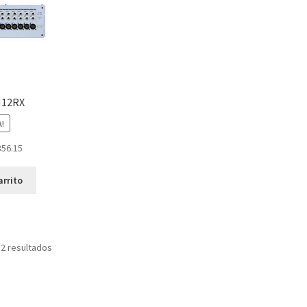
M12RX
A!
356.15
arrito
 2 resultados