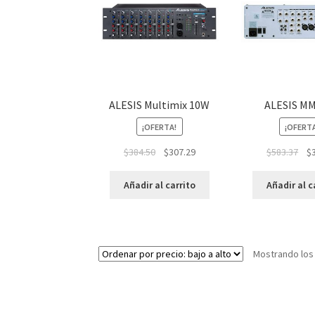
ALESIS Multimix 10W
ALESIS M
¡OFERTA!
¡OFERT
$
384.50
$
307.29
$
583.37
$
Añadir al carrito
Añadir al c
Mostrando los