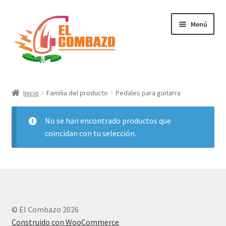
Menú
Instrumentos Musicales
Inicio
Familia del producto
Pedales para guitarra
DJ, Audio e Iluminación PRO
No se han encontrado productos que
Grabación de Audio & Video
coincidan con tu selección.
Tecnología
Hogar
© El Combazo 2026
Marcas
Construido con WooCommerce
.