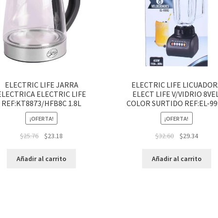
ELECTRIC LIFE JARRA
ELECTRIC LIFE LICUADOR
ELECTRICA ELECTRIC LIFE
ELECT LIFE V/VIDRIO 8VEL
REF:KT8873/HFB8C 1.8L
COLOR SURTIDO REF:EL-9
¡OFERTA!
¡OFERTA!
$
25.76
$
23.18
$
32.60
$
29.34
Añadir al carrito
Añadir al carrito