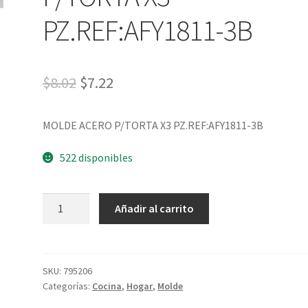
PZ.REF:AFY1811-3B
$
8.02
$
7.22
MOLDE ACERO P/TORTA X3 PZ.REF:AFY1811-3B
522 disponibles
Añadir al carrito
SKU:
795206
Categorías:
Cocina
,
Hogar
,
Molde