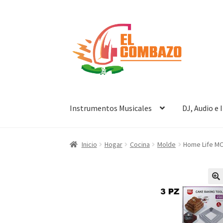
Instrumentos Musicales
DJ, Audio e
Inicio
Hogar
Cocina
Molde
Home Life M