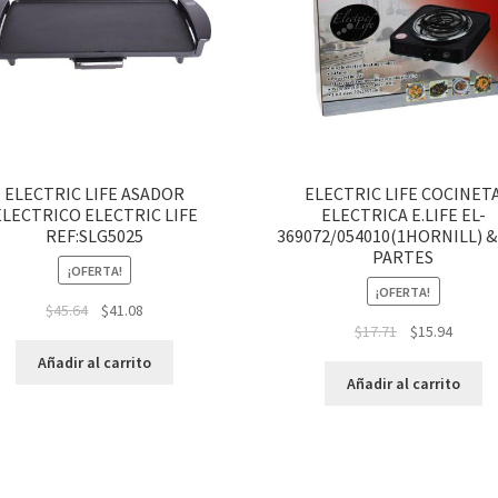
ELECTRIC LIFE ASADOR
ELECTRIC LIFE COCINET
ELECTRICO ELECTRIC LIFE
ELECTRICA E.LIFE EL-
REF:SLG5025
369072/054010(1HORNILL) &
PARTES
¡OFERTA!
¡OFERTA!
$
45.64
$
41.08
$
17.71
$
15.94
Añadir al carrito
Añadir al carrito