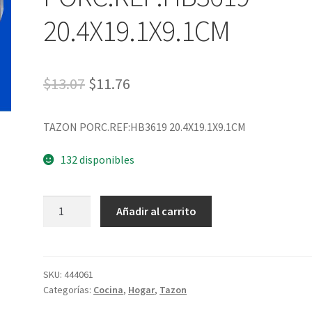
20.4X19.1X9.1CM
$
13.07
$
11.76
TAZON PORC.REF:HB3619 20.4X19.1X9.1CM
132 disponibles
Añadir al carrito
SKU:
444061
Categorías:
Cocina
,
Hogar
,
Tazon