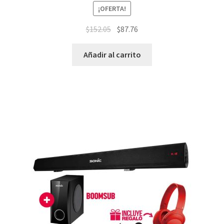
¡OFERTA!
$
152.05
$
87.76
Añadir al carrito