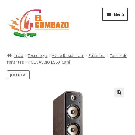
Menú
Instrumentos Musicales
Inicio
Tecnología
Audio Residencial
Parlantes
Torres de
Parlantes
POLK AUDIO ES60 (Café)
DJ, Audio e Iluminación PRO
¡OFERTA!
Grabación de Audio & Video
Tecnología
Hogar
Marcas