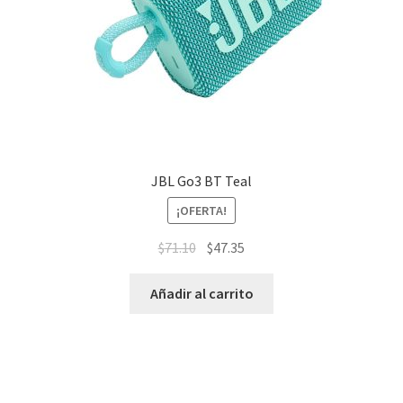
JBL Go3 BT Teal
¡OFERTA!
$
71.10
$
47.35
Añadir al carrito