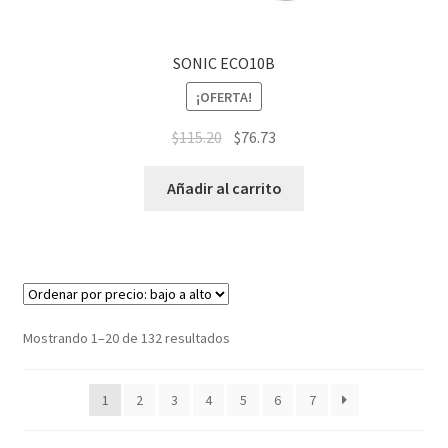
SONIC ECO10B
¡OFERTA!
$
115.20
$
76.73
Añadir al carrito
Mostrando 1–20 de 132 resultados
1
2
3
4
5
6
7