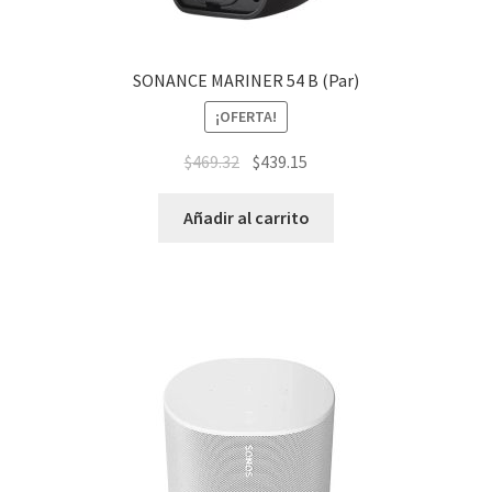
SONANCE MARINER 54 B (Par)
¡OFERTA!
$
469.32
$
439.15
Añadir al carrito