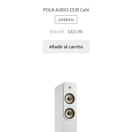
POLK AUDIO ES35 Café
¡OFERTA!
$
543.09
$
421.98
Añadir al carrito