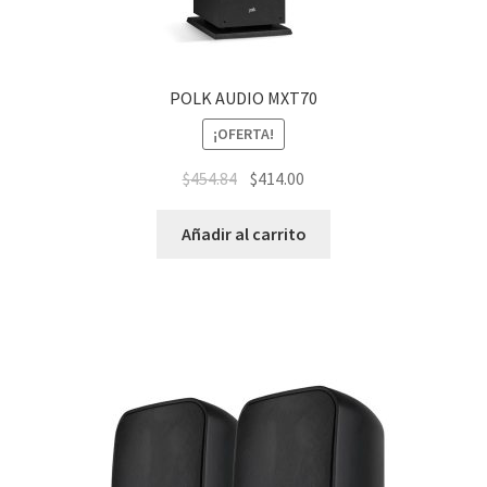
POLK AUDIO MXT70
¡OFERTA!
$
454.84
$
414.00
Añadir al carrito