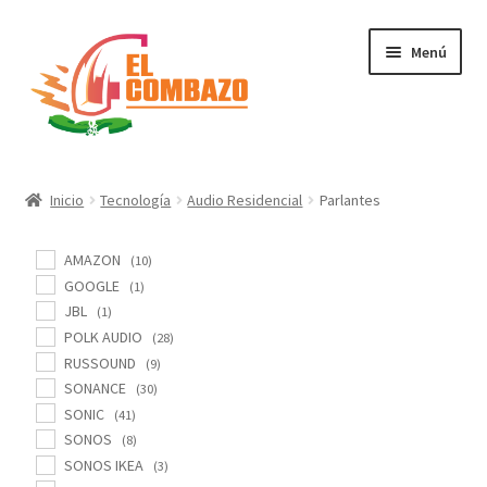
Menú
Instrumentos Musicales
Inicio
Tecnología
Audio Residencial
Parlantes
DJ, Audio e Iluminación PRO
AMAZON
(10)
Grabación de Audio & Video
GOOGLE
(1)
JBL
(1)
POLK AUDIO
(28)
Tecnología
RUSSOUND
(9)
SONANCE
(30)
Hogar
SONIC
(41)
SONOS
(8)
Marcas
SONOS IKEA
(3)