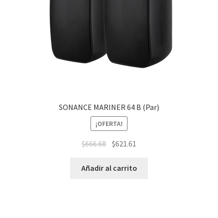
SONANCE MARINER 64 B (Par)
¡OFERTA!
$
666.68
$
621.61
Añadir al carrito