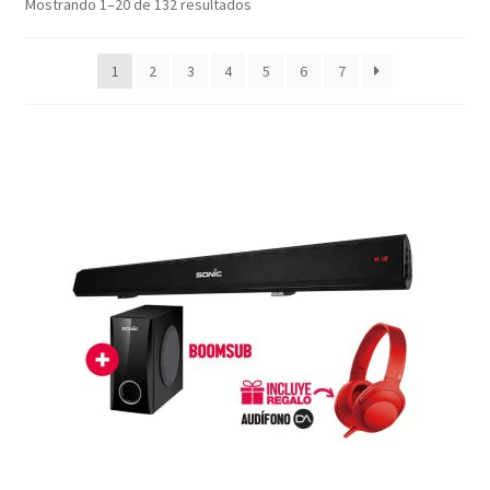
$
1,717.00
-
$
1,816.99
Mostrando 1–20 de 132 resultados
$
1,817.00
-
$
1,916.99
$
1,917.00
-
$
2,016.99
1
2
3
4
5
6
7
$
2,017.00
-
$
2,116.99
$
2,117.00
-
$
2,216.99
$
2,217.00
-
$
2,316.99
$
2,317.00
-
$
2,339.00