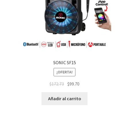
SONIC SF15
¡OFERTA!
$
172.73
$
99.70
Añadir al carrito