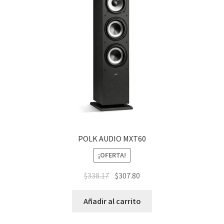
POLK AUDIO MXT60
¡OFERTA!
$
338.17
$
307.80
Añadir al carrito