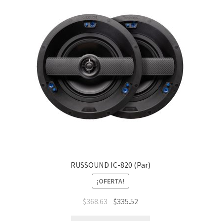
RUSSOUND IC-820 (Par)
¡OFERTA!
$
368.63
$
335.52