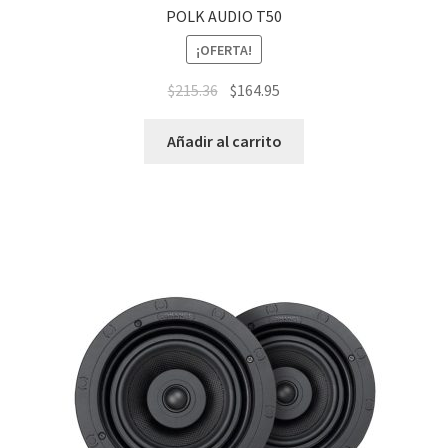
POLK AUDIO T50
¡OFERTA!
$
215.36
$
164.95
Añadir al carrito