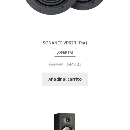
SONANCE VP62R (Par)
¡OFERTA!
$
514.47
$
448.31
Añadir al carrito