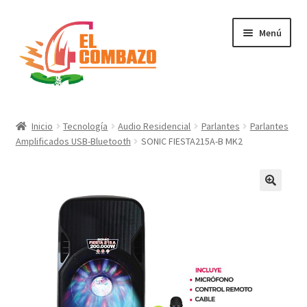
Menú
Instrumentos Musicales
Inicio
Tecnología
Audio Residencial
Parlantes
Parlantes
Amplificados USB-Bluetooth
SONIC FIESTA215A-B MK2
DJ, Audio e Iluminación PRO
Grabación de Audio & Video
Tecnología
Hogar
Marcas