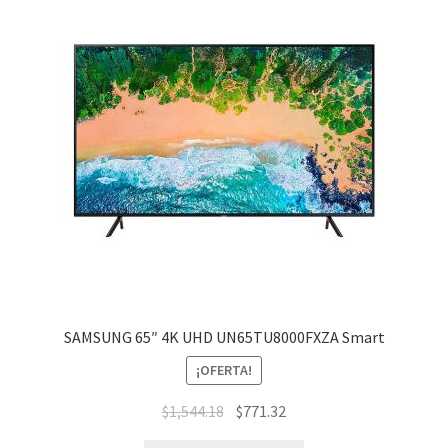
SAMSUNG 65″ 4K UHD UN65TU8000FXZA Smart
¡OFERTA!
$
1,544.18
$
771.32