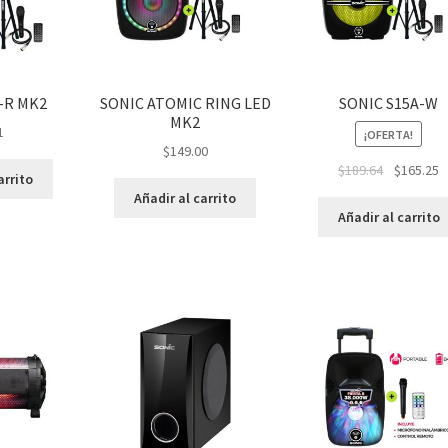
-R MK2
SONIC ATOMIC RING LED
SONIC S15A-W
MK2
1
¡OFERTA!
$
149.00
$
189.64
$
165.25
arrito
Añadir al carrito
Añadir al carrito