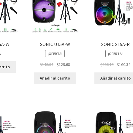
5A-W
SONIC U15A-W
SONIC S15A-R
6
¡OFERTA!
¡OFERTA!
$
146.04
$
129.68
$
206.15
$
160.34
arrito
Añadir al carrito
Añadir al carrito