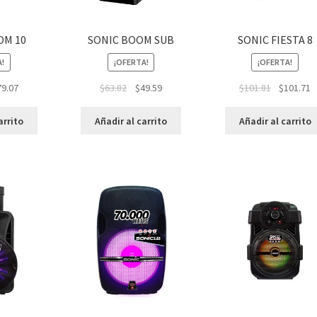
OM 10
SONIC BOOM SUB
SONIC FIESTA 8
A!
¡OFERTA!
¡OFERTA!
79.07
$
63.82
$
49.59
$
101.81
$
101.71
arrito
Añadir al carrito
Añadir al carrito