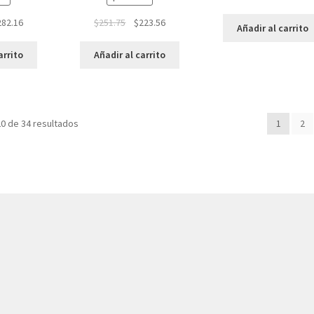
282.16
$
251.75
$
223.56
Añadir al carrito
arrito
Añadir al carrito
0 de 34 resultados
1
2