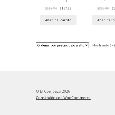
$
117.94
$
117.82
$
288.86
$
Añadir al carrito
Añadir al c
Mostrando 1–2
© El Combazo 2026
Construido con WooCommerce
.