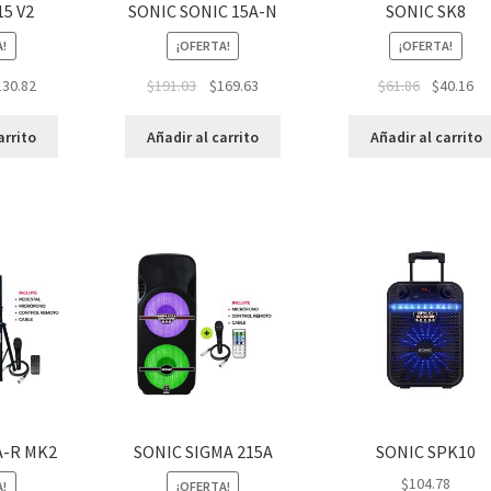
15 V2
SONIC SONIC 15A-N
SONIC SK8
A!
¡OFERTA!
¡OFERTA!
130.82
$
191.03
$
169.63
$
61.86
$
40.16
arrito
Añadir al carrito
Añadir al carrito
A-R MK2
SONIC SIGMA 215A
SONIC SPK10
$
104.78
A!
¡OFERTA!