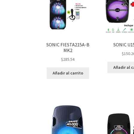
SONIC FIESTA215A-B
SONIC U1
MK2
$
150.2
$
285.54
Añadir al c
Añadir al carrito