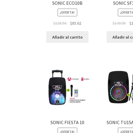
SONIC ECO10B
SONIC SF
¡OFERTA!
¡OFERT
$
128.56
$
85.62
$
130.95
$
Añadir al carrito
Añadir al c
SONIC FIESTA 10
SONIC TU15
¡OFERTA!
¡OFERT