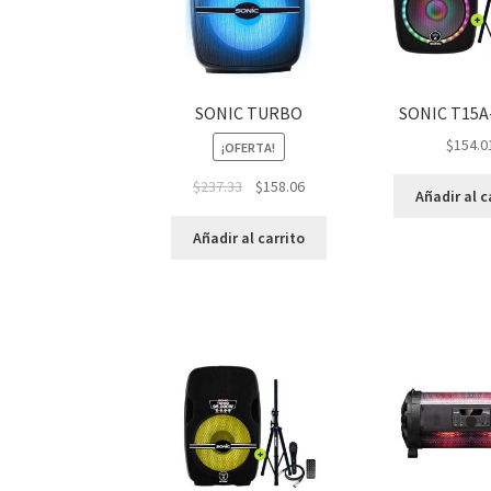
SONIC TURBO
SONIC T15A
$
154.0
¡OFERTA!
$
237.33
$
158.06
Añadir al c
Añadir al carrito