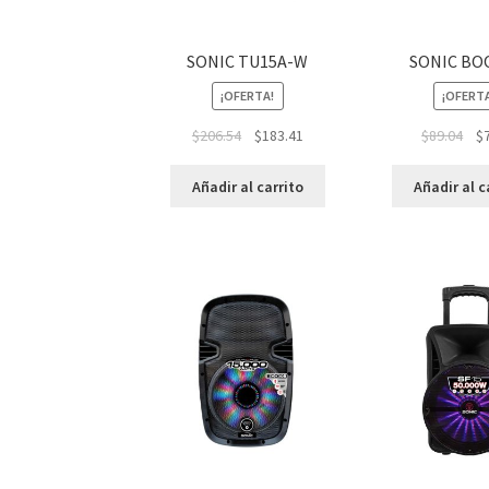
SONIC TU15A-W
SONIC BO
¡OFERTA!
¡OFERT
$
206.54
$
183.41
$
89.04
$
Añadir al carrito
Añadir al c