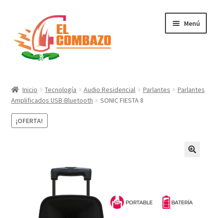
Menú
Instrumentos Musicales
Inicio
Tecnología
Audio Residencial
Parlantes
Parlantes
Amplificados USB-Bluetooth
SONIC FIESTA 8
DJ, Audio e Iluminación PRO
¡OFERTA!
Grabación de Audio & Video
Tecnología
Hogar
Marcas