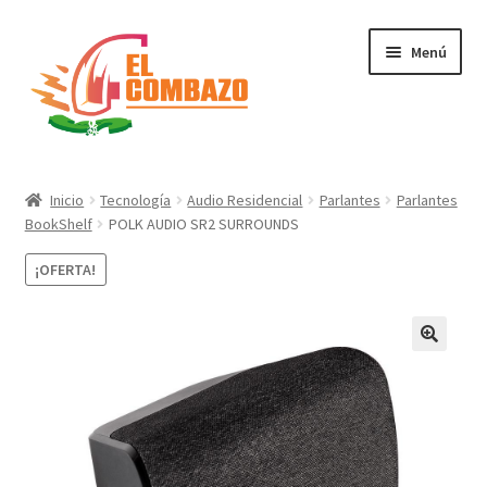
Menú
Instrumentos Musicales
Inicio
Tecnología
Audio Residencial
Parlantes
Parlantes
BookShelf
POLK AUDIO SR2 SURROUNDS
DJ, Audio e Iluminación PRO
¡OFERTA!
Grabación de Audio & Video
Tecnología
Hogar
Marcas