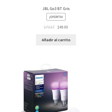
JBL Go3 BT Gris
¡OFERTA!
$
73.57
$
49.00
Añadir al carrito