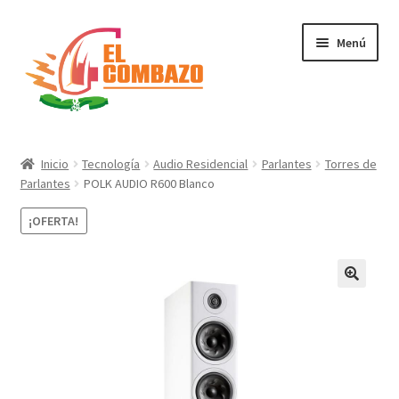
Menú
Instrumentos Musicales
Inicio
Tecnología
Audio Residencial
Parlantes
Torres de
Parlantes
POLK AUDIO R600 Blanco
DJ, Audio e Iluminación PRO
¡OFERTA!
Grabación de Audio & Video
Tecnología
Hogar
Marcas