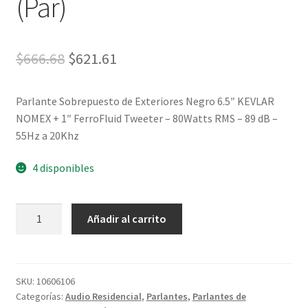
(Par)
$
666.68
$
621.61
Parlante Sobrepuesto de Exteriores Negro 6.5″ KEVLAR
NOMEX + 1″ FerroFluid Tweeter – 80Watts RMS – 89 dB –
55Hz a 20Khz
4 disponibles
Añadir al carrito
SKU:
10606106
Categorías:
Audio Residencial
,
Parlantes
,
Parlantes de