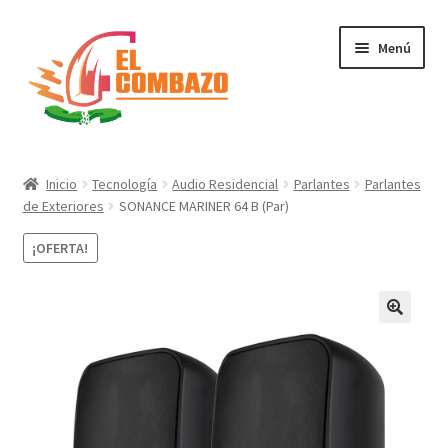
Menú
Instrumentos Musicales
Inicio
Tecnología
Audio Residencial
Parlantes
Parlantes
de Exteriores
SONANCE MARINER 64 B (Par)
DJ, Audio e Iluminación PRO
¡OFERTA!
Grabación de Audio & Video
Tecnología
Hogar
Marcas