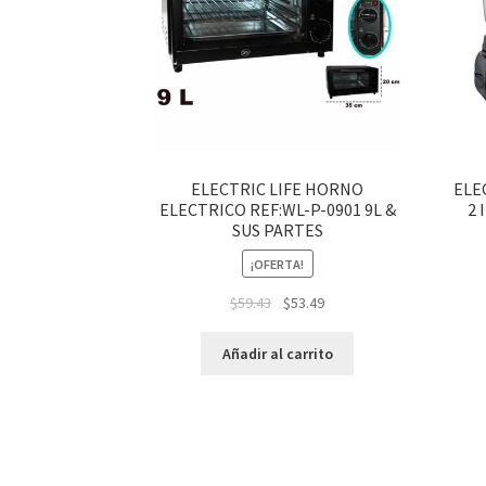
ELECTRIC LIFE HORNO
ELE
ELECTRICO REF:WL-P-0901 9L &
2 
SUS PARTES
¡OFERTA!
$
59.43
$
53.49
Añadir al carrito