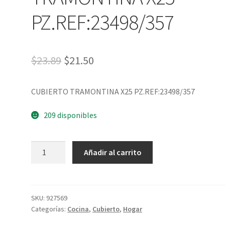
PZ.REF:23498/357
$
23.89
$
21.50
CUBIERTO TRAMONTINA X25 PZ.REF:23498/357
209 disponibles
Añadir al carrito
SKU:
927569
Categorías:
Cocina
,
Cubierto
,
Hogar