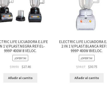
CTRIC LIFE LICUADORA E.LIFE
ELECTRIC LIFE LICUADORA E.
IN 1 V/PLAST.NEGRA REF:EL-
2 IN 1 V/PLAST.BLANCA REF:
999P 400W 8 VELOC.
999P 400W 8VELOC.
¡OFERTA!
¡OFERTA!
$
30.51
$
27.46
$
34.17
$
30.75
Añadir al carrito
Añadir al carrito