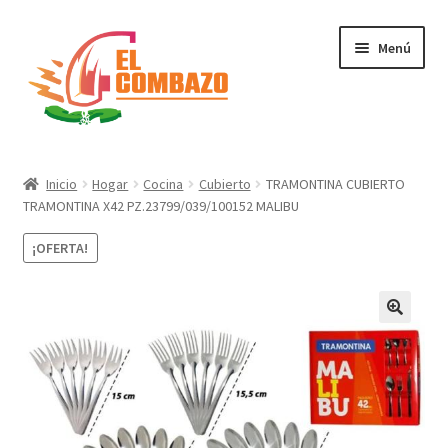
Menú
Instrumentos Musicales
Inicio
Hogar
Cocina
Cubierto
TRAMONTINA CUBIERTO
TRAMONTINA X42 PZ.23799/039/100152 MALIBU
DJ, Audio e Iluminación PRO
¡OFERTA!
Grabación de Audio & Video
Tecnología
Hogar
Marcas