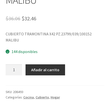
MALIBU
$
36.06
$
32.46
CUBIERTO TRAMONTINA X42 PZ.23799/039/100152
MALIBU
144 disponibles
Añadir al carrito
SKU:
206493
Categorías:
Cocina
,
Cubierto
,
Hogar